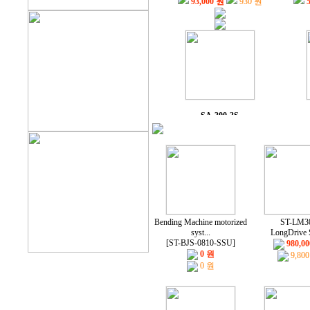
SA-300-3S
Motor Alignment Stag...
Mo
0 원
0 원
랩잭,실험실 잭,Lab J...
외
Bending Machine motorized
ST-LM3
랩잭,실험실 잭,Lab J...
syst...
LongDrive 
[ST-BJS-0810-SSU]
980,0
528,000 원
5,280 원
0 원
9,80
0 원